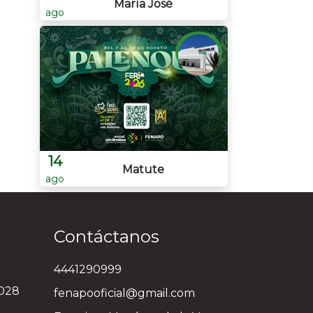
María José
ago
a
14
Matute
ago
Contáctanos
4441290999
3028
fenapooficial@gmail.com