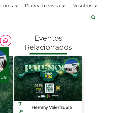
itores
Planea tu visita
Nosotros
Eventos
Relacionados
que
7
Remmy Valenzuela
ago