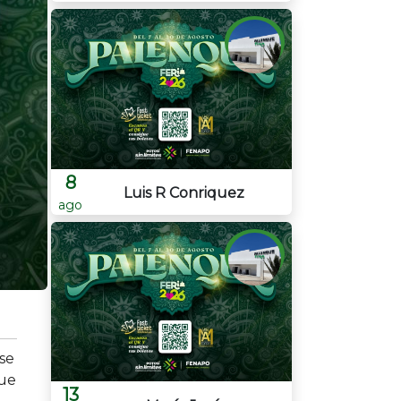
8
Luis R Conriquez
ago
se
que
13