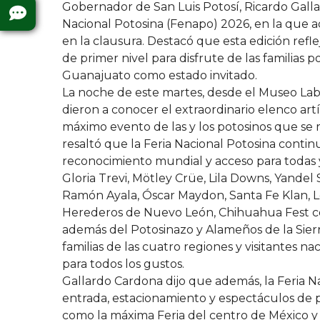
Gobernador de San Luis Potosí, Ricardo Galla
Nacional Potosina (Fenapo) 2026, en la que a
en la clausura. Destacó que esta edición refl
de primer nivel para disfrute de las familias p
Guanajuato como estado invitado.
La noche de este martes, desde el Museo Laber
dieron a conocer el extraordinario elenco artí
máximo evento de las y los potosinos que se r
resaltó que la Feria Nacional Potosina contin
reconocimiento mundial y acceso para todas 
Gloria Trevi, Mötley Crüe, Lila Downs, Yandel 
Ramón Ayala, Óscar Maydon, Santa Fe Klan, Lo
Herederos de Nuevo León, Chihuahua Fest co
además del Potosinazo y Alameños de la Sierra
familias de las cuatro regiones y visitantes na
para todos los gustos.
Gallardo Cardona dijo que además, la Feria N
entrada, estacionamiento y espectáculos de pr
como la máxima Feria del centro de México y 