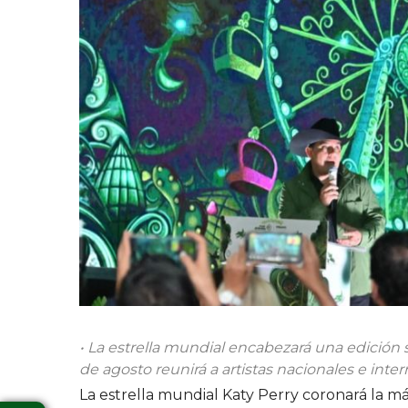
• La estrella mundial encabezará una edición s
de agosto reunirá a artistas nacionales e inte
La estrella mundial Katy Perry coronará la máxi