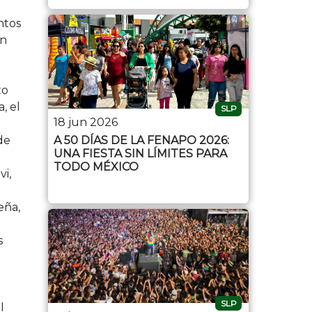
ntos
ón
to
, el
SLP
18 jun 2026
de
A 50 DÍAS DE LA FENAPO 2026:
UNA FIESTA SIN LÍMITES PARA
TODO MÉXICO
vi,
eña,
s
SLP
l