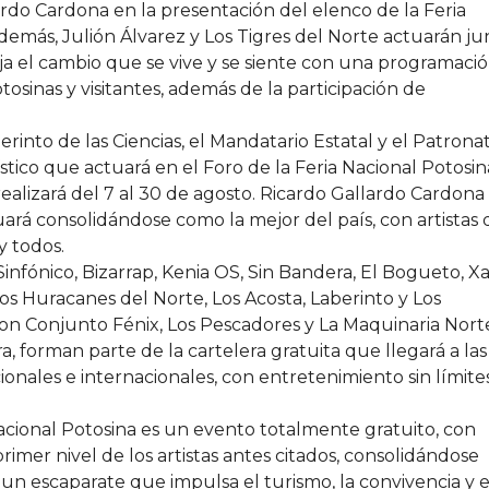
rdo Cardona en la presentación del elenco de la Feria
demás, Julión Álvarez y Los Tigres del Norte actuarán ju
eja el cambio que se vive y se siente con una programaci
otosinas y visitantes, además de la participación de
into de las Ciencias, el Mandatario Estatal y el Patrona
stico que actuará en el Foro de la Feria Nacional Potosina
ealizará del 7 al 30 de agosto. Ricardo Gallardo Cardona
uará consolidándose como la mejor del país, con artistas 
y todos.
Sinfónico, Bizarrap, Kenia OS, Sin Bandera, El Bogueto, Xa
s Huracanes del Norte, Los Acosta, Laberinto y Los
n Conjunto Fénix, Los Pescadores y La Maquinaria Nort
, forman parte de la cartelera gratuita que llegará a las
cionales e internacionales, con entretenimiento sin límite
acional Potosina es un evento totalmente gratuito, con
imer nivel de los artistas antes citados, consolidándose
un escaparate que impulsa el turismo, la convivencia y e