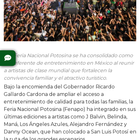
• La Feria Nacional Potosina se ha consolidado como
un referente de entretenimiento en México al reunir
a artistas de clase mundial que fortalecen la
convivencia familiar y el atractivo turístico.
Bajo la encomienda del Gobernador Ricardo
Gallardo Cardona de ampliar el acceso a
entretenimiento de calidad para todas las familias, la
Feria Nacional Potosina (Fenapo) ha integrado en sus
últimas ediciones a artistas como J Balvin, Belinda,
Maná, Los Ángeles Azules, Alejandro Fernández y
Danny Ocean, que han colocado a San Luis Potosí en
la ruta de los grandes escenarios.